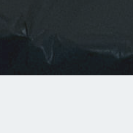
Oggetto
Casa unifamiliare
Luogo
6965 Cadro
Superfici trattate con
velatura